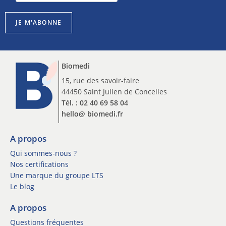
s
s
c
c
r
JE M'ABONNE
r
i
i
p
p
t
t
i
Biomedi
i
o
o
15, rue des savoir-faire
n
n
44450 Saint Julien de Concelles
I
n
n
Tél. : 02 40 69 58 04
e
s
hello@ biomedi.fr
w
c
s
r
l
A propos
i
e
p
Qui sommes-nous ?
t
t
Nos certifications
t
i
Une marque du groupe LTS
e
o
Le blog
r
n
*
n
A propos
e
Questions fréquentes
w