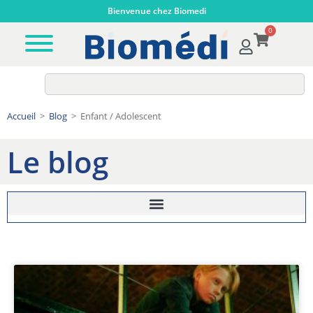
Bienvenue chez Biomedi
0
Accueil
>
Blog
>
Enfant / Adolescent
Le blog