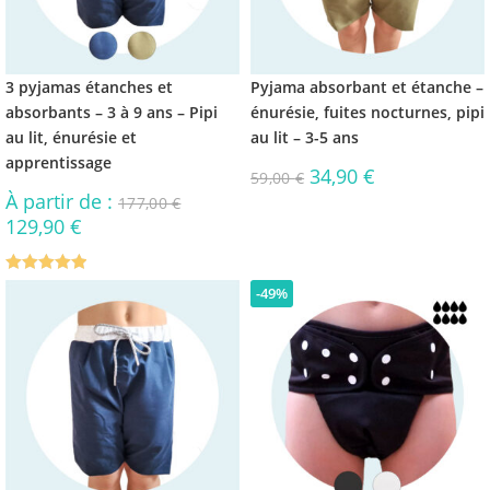
3 pyjamas étanches et
Pyjama absorbant et étanche –
absorbants – 3 à 9 ans – Pipi
énurésie, fuites nocturnes, pipi
au lit, énurésie et
au lit – 3-5 ans
apprentissage
34,90
€
59,00
€
À partir de :
177,00
€
129,90
€
Note
5.00
-49%
sur 5