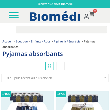
Bienvenue chez Biomedi
0
Accueil
>
Boutique
>
Enfants - Ados
>
Pipi au lit / énurésie
>
Pyjamas
absorbants
Pyjamas absorbants
Tri du plus récent au plus ancien
-60%
-47%