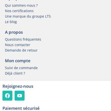
e
e
t
Qui sommes-nous ?
t
t
Nos certifications
t
e
Une marque du groupe LTS
e
r
Le blog
r
n
*
e
A propos
w
Questions fréquentes
s
l
Nous contacter
e
Demande de retour
t
t
Mon compte
e
Suivi de commande
r
Déjà client ?
Rejoignez-nous
Paiement sécurisé