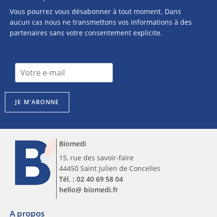
Vous pourrez vous désabonner à tout moment. Dans
aucun cas nous ne transmettons vos informations à des
partenaires sans votre consentement explicite.
I
I
n
n
s
s
c
c
r
JE M'ABONNE
r
i
i
p
p
t
t
i
Biomedi
i
o
o
15, rue des savoir-faire
n
n
44450 Saint Julien de Concelles
n
n
e
Tél. : 02 40 69 58 04
e
w
hello@ biomedi.fr
w
s
s
l
l
A propos