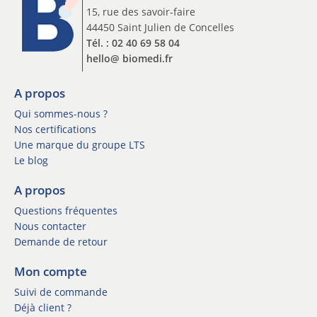
o
15, rue des savoir-faire
n
44450 Saint Julien de Concelles
n
Tél. : 02 40 69 58 04
e
hello@ biomedi.fr
w
s
l
A propos
e
Qui sommes-nous ?
t
Nos certifications
t
Une marque du groupe LTS
e
Le blog
r
*
A propos
Questions fréquentes
Nous contacter
Demande de retour
Mon compte
Suivi de commande
Déjà client ?