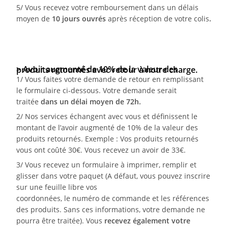
5/ Vous recevez votre remboursement dans un délais
moyen de
10 jours ouvrés
après réception de votre colis
.
>
Avoir augmenté de 10%
de la valeur des produits retournés avec
retour à notre charge
.
1/ Vous faites votre demande de retour en remplissant
le formulaire ci-dessous. Votre demande serait
traitée
dans un délai moyen de 72h.
2/ Nos services échangent avec vous et définissent le
montant de l’avoir augmenté de 10% de la valeur des
produits retournés. Exemple : Vos produits retournés
vous ont coûté 30€. Vous recevez un avoir de 33€.
3/ Vous recevez un formulaire à imprimer, remplir et
glisser dans votre paquet (A défaut, vous pouvez inscrire
sur une feuille libre vos
coordonnées, le numéro de commande et les références
des produits. Sans ces informations, votre demande ne
pourra être traitée). Vous
recevez également votre