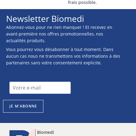
frais possible.
Newsletter Biomedi
Abonnez-vous pour ne rien manquer ! Et recevez en
avant-première nos offres promotionnelles, nos
actualités produits.
Vous pourrez vous désabonner à tout moment. Dans
aucun cas nous ne transmettons vos informations à des
partenaires sans votre consentement explicite.
I
n
s
c
JE M'ABONNE
r
i
p
t
Biomedi
i