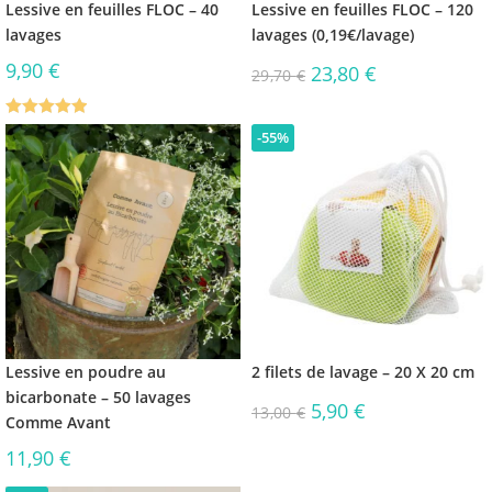
Lessive en feuilles FLOC – 40
Lessive en feuilles FLOC – 120
lavages
lavages (0,19€/lavage)
9,90
€
23,80
€
29,70
€
Note
5.00
-55%
sur 5
Lessive en poudre au
2 filets de lavage – 20 X 20 cm
bicarbonate – 50 lavages
5,90
€
13,00
€
Comme Avant
11,90
€