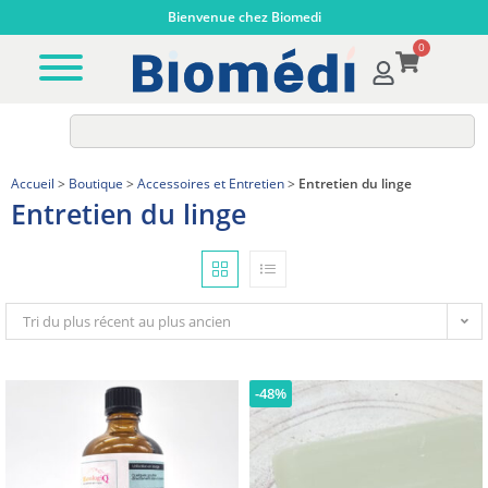
Bienvenue chez Biomedi
0
Accueil
>
Boutique
>
Accessoires et Entretien
>
Entretien du linge
Entretien du linge
Tri du plus récent au plus ancien
-48%