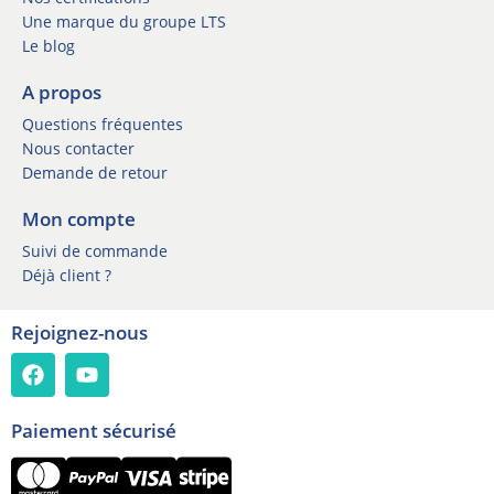
t
r
Une marque du groupe LTS
e
n
Le blog
r
e
*
w
A propos
s
Questions fréquentes
l
e
Nous contacter
t
Demande de retour
t
e
Mon compte
r
Suivi de commande
Déjà client ?
Rejoignez-nous
Paiement sécurisé