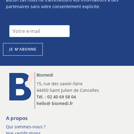
partenaires sans votre consentement explicite.
n
I
e
n
w
s
s
c
l
JE M'ABONNE
r
e
i
t
p
t
t
e
Biomedi
i
r
o
15, rue des savoir-faire
n
n
44450 Saint Julien de Concelles
e
n
w
Tél. : 02 40 69 58 04
e
s
hello@ biomedi.fr
w
l
s
e
l
A propos
t
e
t
Qui sommes-nous ?
t
e
Nos certifications