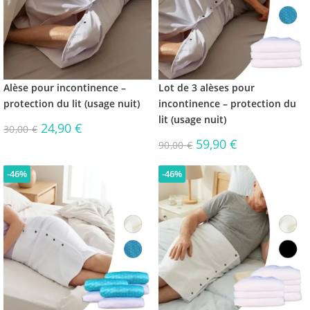
Alèse pour incontinence –
Lot de 3 alèses pour
protection du lit (usage nuit)
incontinence – protection du
lit (usage nuit)
24,90
€
30,00
€
59,90
€
90,00
€
-46%
-46%