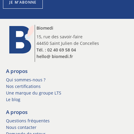
c
JE M'ABONNE
r
r
i
i
p
p
t
t
Biomedi
i
i
o
15, rue des savoir-faire
o
n
44450 Saint Julien de Concelles
n
n
*
Tél. : 02 40 69 58 04
e
hello@ biomedi.fr
w
s
l
A propos
e
Qui sommes-nous ?
t
Nos certifications
t
Une marque du groupe LTS
e
Le blog
r
*
A propos
Questions fréquentes
Nous contacter
Demande de retour