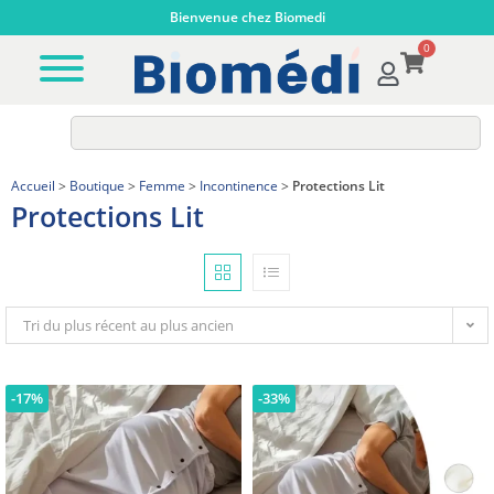
Bienvenue chez Biomedi
0
Accueil
>
Boutique
>
Femme
>
Incontinence
>
Protections Lit
Protections Lit
Tri du plus récent au plus ancien
-17%
-33%