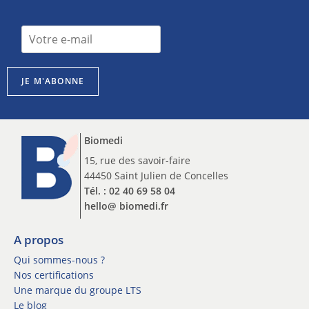
*
I
I
n
n
s
s
c
c
JE M'ABONNE
r
r
i
i
p
p
t
t
Biomedi
i
i
o
15, rue des savoir-faire
o
n
44450 Saint Julien de Concelles
n
n
n
Tél. : 02 40 69 58 04
e
e
hello@ biomedi.fr
w
w
s
s
l
A propos
l
e
e
Qui sommes-nous ?
t
t
Nos certifications
t
t
Une marque du groupe LTS
e
e
Le blog
r