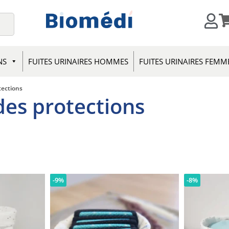
NS
FUITES URINAIRES HOMMES
FUITES URINAIRES FEMM
tections
des protections
-9%
-8%