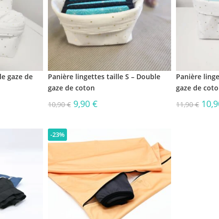
le gaze de
Panière lingettes taille S – Double
Panière linge
gaze de coton
gaze de cot
9,90
€
10,
10,90
€
11,90
€
-23%