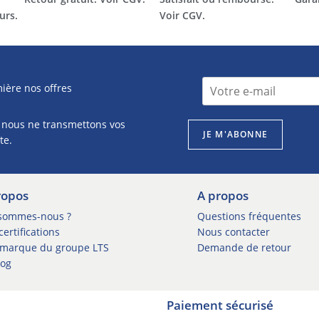
urs.
Voir CGV.
n
I
ière nos offres
e
n
w
s
s
 nous ne transmettons vos
c
l
JE M'ABONNE
r
te.
e
i
t
p
t
t
e
ropos
A propos
i
r
o
sommes-nous ?
Questions fréquentes
*
n
ertifications
Nous contacter
*
n
marque du groupe LTS
Demande de retour
e
log
w
s
l
Paiement sécurisé
e