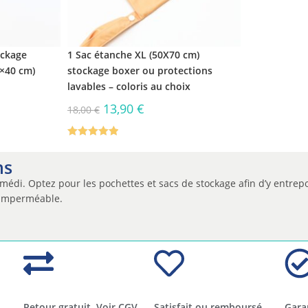
ockage
1 Sac étanche XL (50X70 cm)
0×40 cm)
stockage boxer ou protections
lavables – coloris au choix
13,90
€
18,00
€
Note
5.00
sur 5
ns
iomédi. Optez pour les pochettes et sacs de stockage afin d’y entrep
u imperméable.
Retour gratuit. Voir CGV.
Satisfait ou remboursé.
Gara