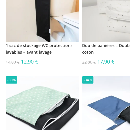
1 sac de stockage WC protections
Duo de panières – Doub
lavables – avant lavage
coton
12,90
€
17,90
€
14,00
€
22,80
€
-33%
-34%