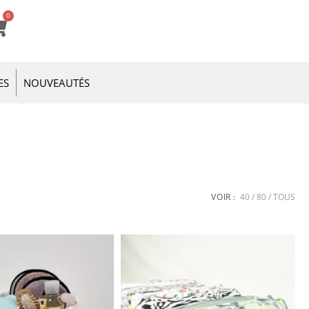
0
ES
NOUVEAUTÉS
VOIR :
40
80
TOUS