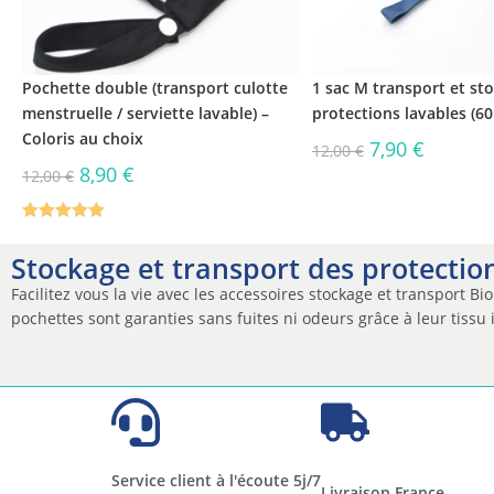
Pochette double (transport culotte
1 sac M transport et st
menstruelle / serviette lavable) –
protections lavables (6
Coloris au choix
7,90
€
12,00
€
8,90
€
12,00
€
Note
5.00
sur 5
Stockage et transport des protectio
Facilitez vous la vie avec les accessoires stockage et transport B
pochettes sont garanties sans fuites ni odeurs grâce à leur tiss
Service client à l'écoute 5j/7
Livraison France