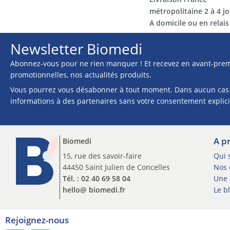
métropolitaine 2 à 4 jo
A domicile ou en relais​​
Newsletter Biomedi
Abonnez-vous pour ne rien manquer ! Et recevez en avant-prem
promotionnelles, nos actualités produits.
Vous pourrez vous désabonner à tout moment. Dans aucun cas
informations à des partenaires sans votre consentement explici
A p
Biomedi
15, rue des savoir-faire
Qui 
44450 Saint Julien de Concelles
Nos c
Tél. : 02 40 69 58 04
Une 
hello@ biomedi.fr
Le b
Rejoignez-nous