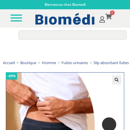
Bienvenue chez Biomedi
0
Accueil
>
Boutique
>
Homme
>
Fuites urinaires
>
Slip absorbant fuites
-49%