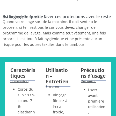
Est-ce hygiénique de laver ces protections avec le reste du linge de la famille ?
Quand votre linge sort de la machine, il doit sentir « le
propre », si tel n’est pas le cas vous devez changer de
programme de lavage. Mais comme tout vêtement, une fois
propre , il est tout à fait hygiénique et ne présente aucun
risque pour les autres textiles dans le tambour.
Caractéris
Utilisatio
Précautio
tiques
n –
ns d’usage
Entretien
Composition
Précaution d’usage
Entretien
Corps du
Laver
slip : 93 %
Rinçage :
avant
coton, 7
Rincez à
première
%
l’eau
utilisation
élasthann
froide,
.