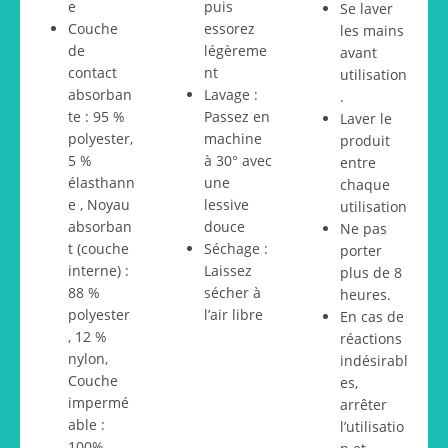
e
puis
Se laver
Couche
essorez
les mains
de
légèreme
avant
contact
nt
utilisation
absorban
Lavage :
.
te : 95 %
Passez en
Laver le
polyester,
machine
produit
5 %
à 30° avec
entre
élasthann
une
chaque
e , Noyau
lessive
utilisation
absorban
douce
Ne pas
t (couche
Séchage :
porter
interne) :
Laissez
plus de 8
88 %
sécher à
heures.
polyester
l’air libre
En cas de
, 12 %
réactions
nylon,
indésirabl
Couche
es,
impermé
arrêter
able :
l’utilisatio
100%