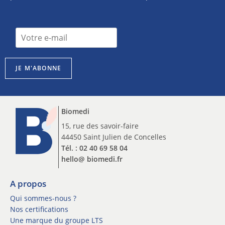
I
I
n
n
s
s
c
c
r
JE M'ABONNE
r
i
i
p
p
t
t
i
Biomedi
i
o
o
15, rue des savoir-faire
n
n
44450 Saint Julien de Concelles
*
n
n
Tél. : 02 40 69 58 04
e
e
hello@ biomedi.fr
w
w
s
s
l
A propos
l
e
e
Qui sommes-nous ?
t
t
Nos certifications
t
t
Une marque du groupe LTS
e