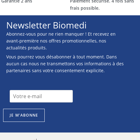
Garantie 2 ans
Paiement sécurisé. 4 fois sans
frais possible.
Newsletter Biomedi
Abonnez-vous pour ne rien manquer ! Et recevez en
avant-première nos offres promotionnelles, nos
actualités produits.
Vous pourrez vous désabonner à tout moment. Dans
aucun cas nous ne transmettons vos informations à des
partenaires sans votre consentement explicite.
n
I
e
n
w
s
s
c
l
JE M'ABONNE
r
e
i
t
p
t
t
e