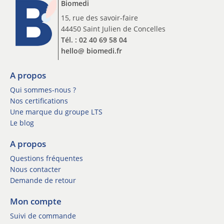
Biomedi
i
r
o
15, rue des savoir-faire
I
n
44450 Saint Julien de Concelles
n
n
s
Tél. : 02 40 69 58 04
e
c
hello@ biomedi.fr
w
r
s
i
l
A propos
p
e
t
Qui sommes-nous ?
t
i
Nos certifications
t
o
Une marque du groupe LTS
e
n
Le blog
r
I
*
n
A propos
s
Questions fréquentes
c
r
Nous contacter
i
Demande de retour
p
t
Mon compte
i
Suivi de commande
o