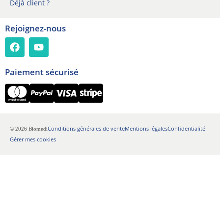
Déjà client ?
n
Rejoignez-nous
Paiement sécurisé
Conditions générales de vente
Mentions légales
Confidentialité
© 2026 Biomedi
Gérer mes cookies