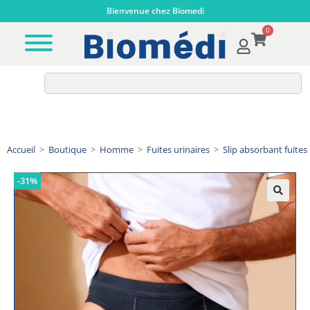
Bienvenue chez Biomedi
0
Accueil
>
Boutique
>
Homme
>
Fuites urinaires
>
Slip absorbant fuites
-31%