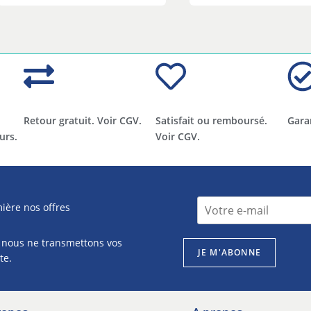
Retour gratuit. Voir CGV.
Satisfait ou remboursé.
Gara
urs.
Voir CGV.
I
I
ière nos offres
n
n
s
s
c
 nous ne transmettons vos
c
r
JE M'ABONNE
r
te.
i
i
p
p
t
t
i