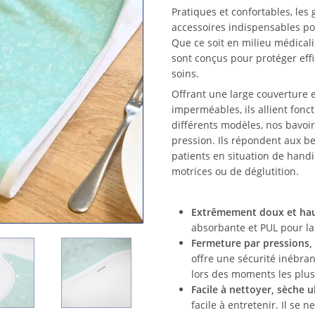
sur 5
Pratiques et confortables, les
basé
accessoires indispensables pou
sur
Que ce soit en milieu médicali
notation
sont conçus pour protéger eff
client
soins.
Offrant une large couverture 
imperméables, ils allient fonct
différents modèles, nos bavoir
pression. Ils répondent aux b
patients en situation de handi
motrices ou de déglutition.
Extrêmement doux et ha
absorbante et PUL pour l
Fermeture par pressions,
offre une sécurité inébra
lors des moments les plu
Facile à nettoyer, sèche ul
facile à entretenir. Il se 