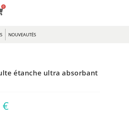
0
ES
NOUVEAUTÉS
lte étanche ultra absorbant
0
€