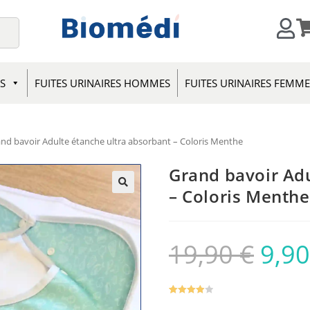
S
FUITES URINAIRES HOMMES
FUITES URINAIRES FEMM
nd bavoir Adulte étanche ultra absorbant – Coloris Menthe
Grand bavoir Adu
– Coloris Menthe
19,90
€
9,9
Noté
1
4.00