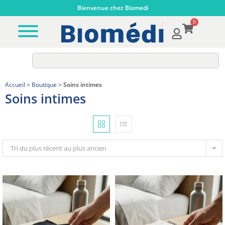
Bienvenue chez Biomedi
0
Accueil
>
Boutique
>
Soins intimes
Soins intimes
Tri du plus récent au plus ancien