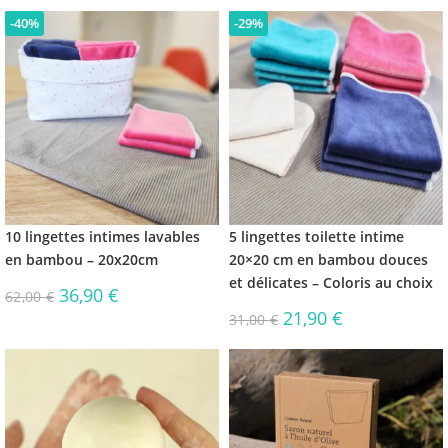
-40%
-29%
10 lingettes intimes lavables
5 lingettes toilette intime
en bambou – 20x20cm
20×20 cm en bambou douces
et délicates – Coloris au choix
36,90
€
62,00
€
21,90
€
31,00
€