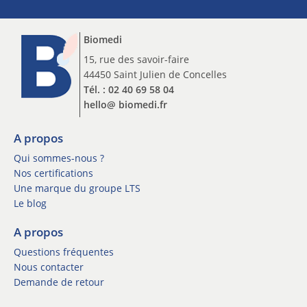
t
p
t
t
e
Biomedi
i
r
o
15, rue des savoir-faire
I
n
44450 Saint Julien de Concelles
n
n
s
Tél. : 02 40 69 58 04
e
c
hello@ biomedi.fr
w
r
s
i
l
A propos
p
e
t
Qui sommes-nous ?
t
i
Nos certifications
t
o
Une marque du groupe LTS
e
n
Le blog
r
n
*
e
A propos
w
Questions fréquentes
s
l
Nous contacter
e
Demande de retour
t