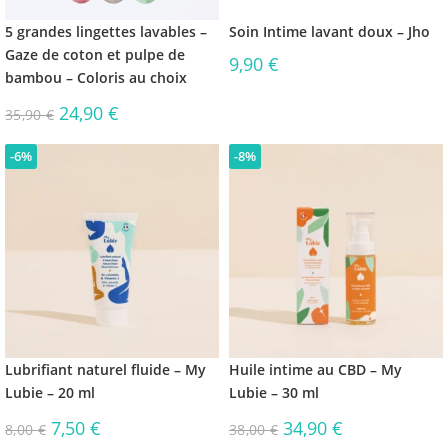
5 grandes lingettes lavables –
Soin Intime lavant doux – Jho
Gaze de coton et pulpe de
9,90
€
bambou – Coloris au choix
24,90
€
35,90
€
-6%
-8%
Lubrifiant naturel fluide – My
Huile intime au CBD – My
Lubie – 20 ml
Lubie – 30 ml
7,50
€
34,90
€
8,00
€
38,00
€