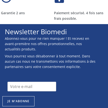
Garantie 2 ans
Paiement sécurisé. 4 fois sans
frais possible.
Newsletter Biomedi
Abonnez-vous pour ne rien manquer ! Et recevez en
avant-première nos offres promotionnelles, nos
actualités produits.
Vous pourrez vous désabonner à tout moment. Dans
aucun cas nous ne transmettons vos informations à des
partenaires sans votre consentement explicite.
n
I
e
n
w
s
s
c
l
JE M'ABONNE
r
e
i