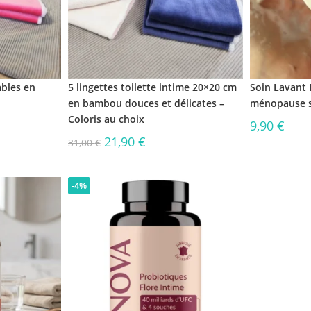
ables en
5 lingettes toilette intime 20×20 cm
Soin Lavant 
en bambou douces et délicates –
ménopause s
Coloris au choix
9,90
€
21,90
€
31,00
€
-4%