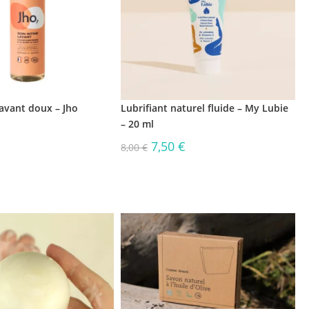
lavant doux – Jho
Lubrifiant naturel fluide – My Lubie
– 20 ml
7,50
€
8,00
€