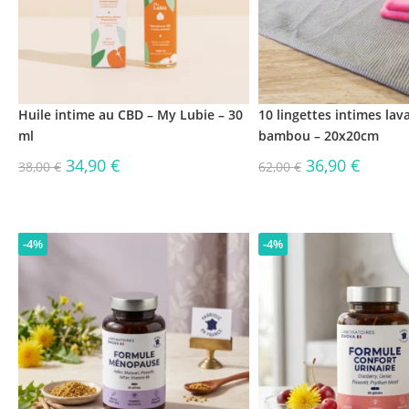
Huile intime au CBD – My Lubie – 30
10 lingettes intimes lav
ml
bambou – 20x20cm
34,90
€
36,90
€
38,00
€
62,00
€
-4%
-4%