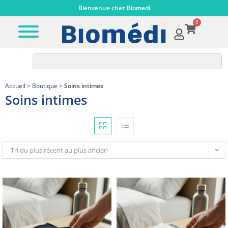
Bienvenue chez Biomedi
0
Accueil
>
Boutique
>
Soins intimes
Soins intimes
Tri du plus récent au plus ancien