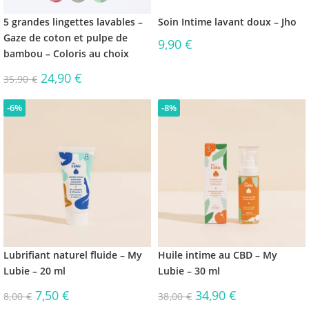
5 grandes lingettes lavables –
Soin Intime lavant doux – Jho
Gaze de coton et pulpe de
9,90
€
bambou – Coloris au choix
24,90
€
35,90
€
-6%
-8%
Lubrifiant naturel fluide – My
Huile intime au CBD – My
Lubie – 20 ml
Lubie – 30 ml
7,50
€
34,90
€
8,00
€
38,00
€