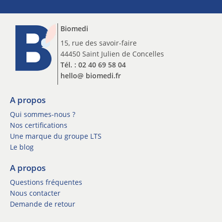
p
p
t
t
i
Biomedi
i
o
o
15, rue des savoir-faire
n
n
44450 Saint Julien de Concelles
I
n
n
Tél. : 02 40 69 58 04
e
s
hello@ biomedi.fr
w
c
s
r
l
A propos
i
e
p
Qui sommes-nous ?
t
t
Nos certifications
t
i
Une marque du groupe LTS
e
o
Le blog
r
n
*
n
A propos
e
Questions fréquentes
w
s
Nous contacter
l
Demande de retour
e