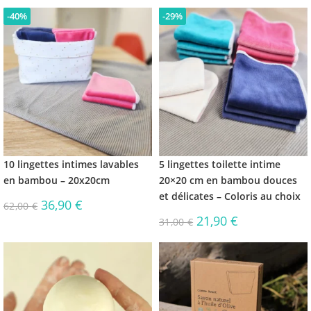
-40%
-29%
10 lingettes intimes lavables
5 lingettes toilette intime
en bambou – 20x20cm
20×20 cm en bambou douces
et délicates – Coloris au choix
36,90
€
62,00
€
21,90
€
31,00
€