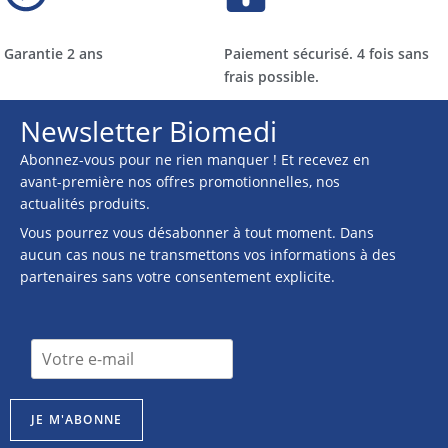
Garantie 2 ans
Paiement sécurisé. 4 fois sans
frais possible.
Newsletter Biomedi
Abonnez-vous pour ne rien manquer ! Et recevez en
avant-première nos offres promotionnelles, nos
actualités produits.
Vous pourrez vous désabonner à tout moment. Dans
aucun cas nous ne transmettons vos informations à des
partenaires sans votre consentement explicite.
I
I
n
n
s
s
c
c
r
JE M'ABONNE
r
i
i