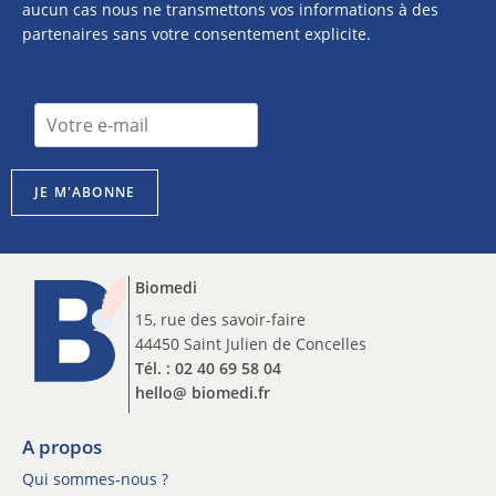
aucun cas nous ne transmettons vos informations à des
partenaires sans votre consentement explicite.
*
I
I
n
n
s
s
c
c
JE M'ABONNE
r
r
i
i
p
p
t
t
Biomedi
i
i
o
15, rue des savoir-faire
o
n
44450 Saint Julien de Concelles
n
n
*
Tél. : 02 40 69 58 04
e
hello@ biomedi.fr
w
s
l
A propos
e
Qui sommes-nous ?
t