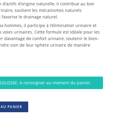
 d’actifs d’origine naturelle, il contribue au bon
inaire, soutient les mécanismes naturels
 favorise le drainage naturel.
ommes, il participe à l’élimination urinaire et
s voies urinaires. Cette formule est idéale pour les
 davantage de confort urinaire, soutenir le bien-
endre soin de leur sphère urinaire de manière
: SOLD26E. A renseigner au moment du panier.
 AU PANIER