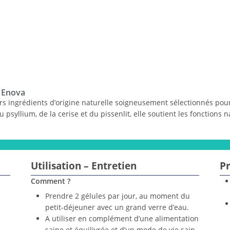
, Enova
rs ingrédients d’origine naturelle soigneusement sélectionnés pou
psyllium, de la cerise et du pissenlit, elle soutient les fonctions n
Utilisation – Entretien
Pr
Comment ?
Prendre 2 gélules par jour, au moment du
petit-déjeuner avec un grand verre d’eau.
A utiliser en complément d’une alimentation
saine et équilivrée et d’un mode de vie sain.