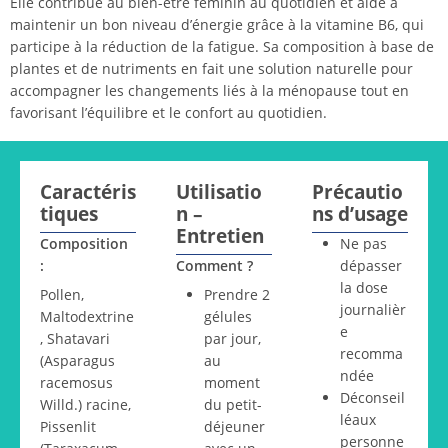
Elle contribue au bien-être féminin au quotidien et aide à
maintenir un bon niveau d’énergie grâce à la vitamine B6, qui
participe à la réduction de la fatigue. Sa composition à base de
plantes et de nutriments en fait une solution naturelle pour
accompagner les changements liés à la ménopause tout en
favorisant l’équilibre et le confort au quotidien.
Caractéris
Utilisatio
Précautio
tiques
n –
ns d’usage
Entretien
Composition
Ne pas
:
Comment ?
dépasser
la dose
Pollen,
Prendre 2
journalièr
Maltodextrine
gélules
e
, Shatavari
par jour,
recomma
(Asparagus
au
ndée
racemosus
moment
Déconseil
Willd.) racine,
du petit-
léaux
Pissenlit
déjeuner
personne