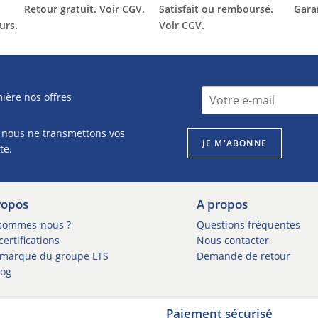
Retour gratuit. Voir CGV.
Satisfait ou remboursé.
Gara
urs.
Voir CGV.
I
I
ière nos offres
n
n
s
s
c
 nous ne transmettons vos
c
r
JE M'ABONNE
r
te.
i
i
p
p
t
t
i
ropos
A propos
i
o
o
sommes-nous ?
Questions fréquentes
n
n
ertifications
Nous contacter
I
n
n
marque du groupe LTS
Demande de retour
e
s
log
w
c
s
r
l
Paiement sécurisé
i