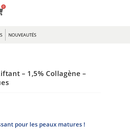
0
ES
NOUVEAUTÉS
iftant – 1,5% Collagène –
ues
ssant pour les peaux matures !