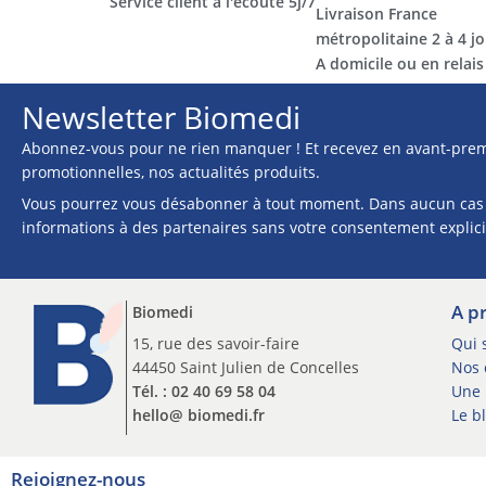
Service client à l'écoute 5j/7
Livraison France
métropolitaine 2 à 4 jo
A domicile ou en relais​​
Newsletter Biomedi
Abonnez-vous pour ne rien manquer ! Et recevez en avant-prem
promotionnelles, nos actualités produits.
Vous pourrez vous désabonner à tout moment. Dans aucun cas
informations à des partenaires sans votre consentement explici
A p
Biomedi
15, rue des savoir-faire
Qui 
44450 Saint Julien de Concelles
Nos c
Tél. : 02 40 69 58 04
Une 
hello@ biomedi.fr
Le b
Rejoignez-nous