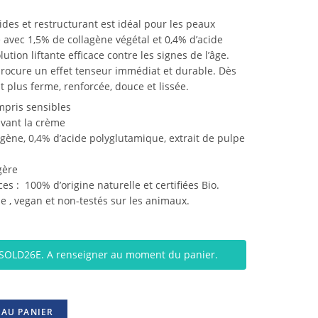
ides et restructurant est idéal pour les peaux
 avec 1,5% de collagène végétal et 0,4% d’acide
ution liftante efficace contre les signes de l’âge.
procure un effet tenseur immédiat et durable. Dès
t plus ferme, renforcée, douce et lissée.
pris sensibles
avant la crème
agène, 0,4% d’acide polyglutamique, extrait de pulpe
gère
es : 100% d’origine naturelle et certifiées Bio.
e , vegan et non-testés sur les animaux.
: SOLD26E. A renseigner au moment du panier.
 AU PANIER