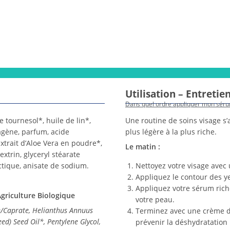
Utilisation – Entretie
Dans quel ordre appliquer mon séru
e tournesol*, huile de lin*,
Une routine de soins visage s’a
llagène, parfum, acide
plus légère à la plus riche.
xtrait d’Aloe Vera en poudre*,
Le matin :
xtrin, glyceryl stéarate
ctique, anisate de sodium.
Nettoyez votre visage avec
Appliquez le contour des ye
Appliquez votre sérum riche
Agriculture Biologique
votre peau.
te/Caprate, Helianthus Annuus
Terminez avec une crème de 
ed) Seed Oil*, Pentylene Glycol,
prévenir la déshydratation