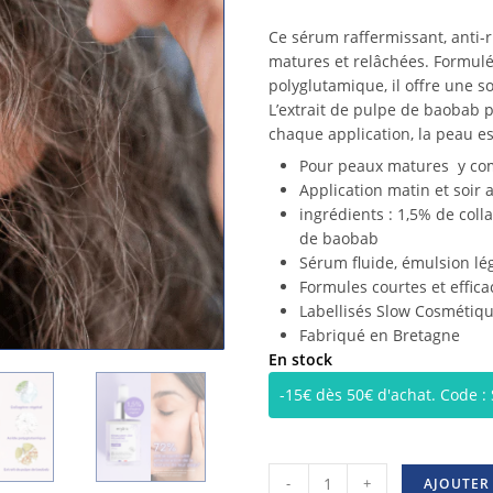
Ce sérum raffermissant, anti-r
matures et relâchées. Formulé
polyglutamique, il offre une sol
L’extrait de pulpe de baobab 
chaque application, la peau es
Pour peaux matures y com
Application matin et soir 
ingrédients : 1,5% de coll
de baobab
Sérum fluide, émulsion lé
Formules courtes et efficac
Labellisés Slow Cosmétiqu
Fabriqué en Bretagne
En stock
-15€ dès 50€ d'achat. Code 
-
+
AJOUTER