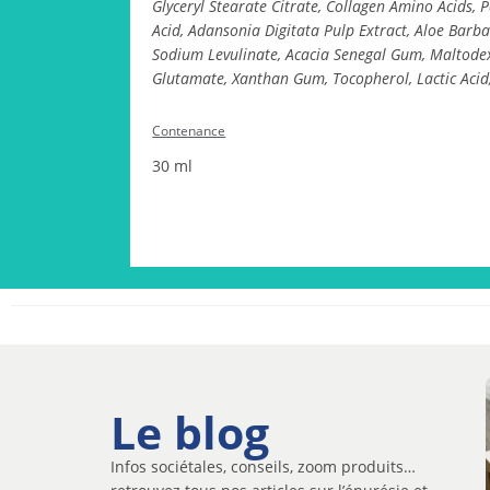
Glyceryl Stearate Citrate, Collagen Amino Acids, 
Acid, Adansonia Digitata Pulp Extract, Aloe Barb
Sodium Levulinate, Acacia Senegal Gum, Maltodex
Glutamate, Xanthan Gum, Tocopherol, Lactic Acid
Contenance
30 ml
Le blog
Infos sociétales, conseils, zoom produits…