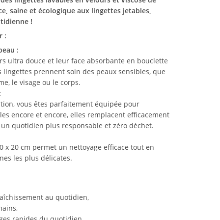
, saine et écologique aux lingettes jetables,
tidienne !
 :
peau :
rs ultra douce et leur face absorbante en bouclette
 lingettes prennent soin des peaux sensibles, que
ime, le visage ou le corps.
:
ition, vous êtes parfaitement équipée pour
bles encore et encore, elles remplacent efficacement
r un quotidien plus responsable et zéro déchet.
20 x 20 cm permet un nettoyage efficace tout en
nes les plus délicates.
fraîchissement au quotidien,
mains,
ages rapides du quotidien.