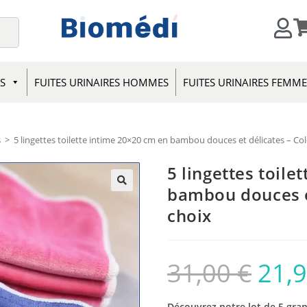
S
FUITES URINAIRES HOMMES
FUITES URINAIRES FEMM
s
>
5 lingettes toilette intime 20×20 cm en bambou douces et délicates – Col
5 lingettes toile
bambou douces et
choix
31,00
€
21,
Découvrez notre lot de 5 gran