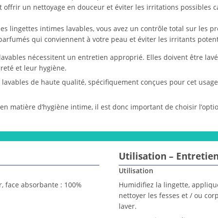
t offrir un nettoyage en douceur et éviter les irritations possible
 des lingettes intimes lavables, vous avez un contrôle total sur les p
arfumés qui conviennent à votre peau et éviter les irritants potent
s lavables nécessitent un entretien approprié. Elles doivent être l
reté et leur hygiène.
 lavables de haute qualité, spécifiquement conçues pour cet usage,
 matière d’hygiène intime, il est donc important de choisir l’optio
Utilisation – Entretie
Utilisation
r, face absorbante : 100%
Humidifiez la lingette, appliqu
nettoyer les fesses et / ou cor
laver.