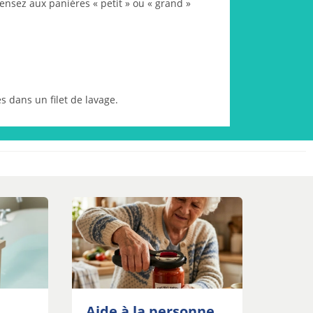
pensez aux panières « petit » ou « grand »
s dans un filet de lavage.
Aide à la personne