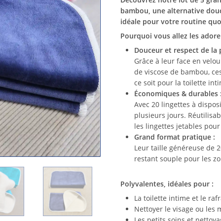
bambou, une alternative douce
idéale pour votre routine quo
Pourquoi vous allez les adorer
Douceur et respect de la 
Grâce à leur face en velou
de viscose de bambou, ces
ce soit pour la toilette int
Économiques & durables 
Avec 20 lingettes à dispos
plusieurs jours. Réutilisa
les lingettes jetables pou
Grand format pratique :
Leur taille généreuse de 
restant souple pour les zo
Polyvalentes, idéales pour :
La toilette intime et le ra
Nettoyer le visage ou les 
Les petits soins et nettoy