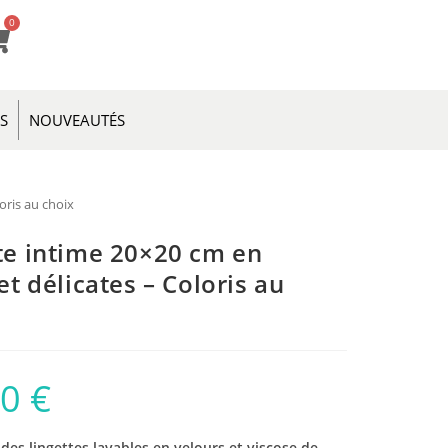
0
ES
NOUVEAUTÉS
oris au choix
tte intime 20×20 cm en
 délicates – Coloris au
90
€
des lingettes lavables en velours et viscose de