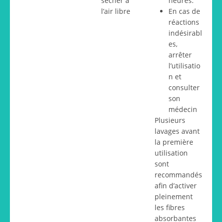
sécher à
heures.
l’air libre
En cas de
réactions
indésirabl
es,
arrêter
l’utilisatio
n et
consulter
son
médecin
Plusieurs
lavages avant
la première
utilisation
sont
recommandés
afin d’activer
pleinement
les fibres
absorbantes