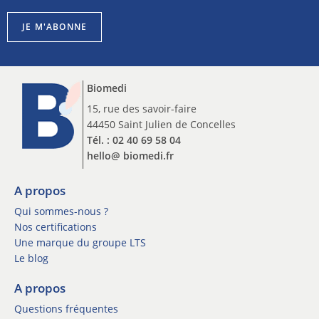
s
s
c
l
JE M'ABONNE
r
e
i
t
p
t
t
e
Biomedi
i
r
o
15, rue des savoir-faire
n
n
44450 Saint Julien de Concelles
e
n
w
Tél. : 02 40 69 58 04
e
s
hello@ biomedi.fr
w
l
s
e
l
A propos
t
e
t
Qui sommes-nous ?
t
e
Nos certifications
t
r
Une marque du groupe LTS
e
I
Le blog
r
n
*
s
A propos
c
Questions fréquentes
r