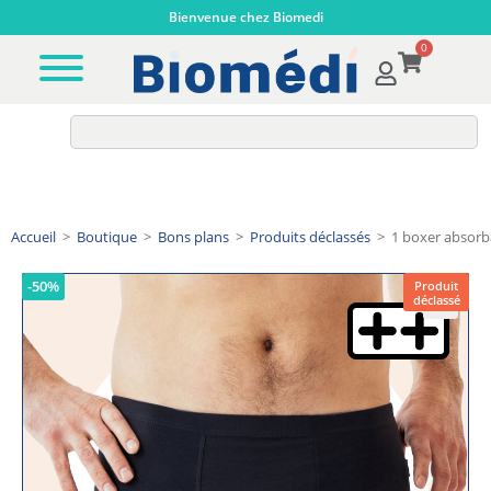
Bienvenue chez Biomedi
0
Accueil
>
Boutique
>
Bons plans
>
Produits déclassés
>
1 boxer absorb
-50%
Produit
déclassé