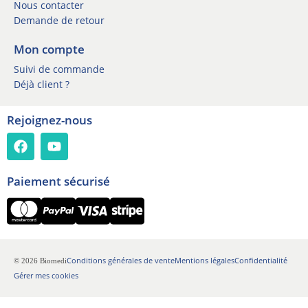
i
Nous contacter
p
Demande de retour
t
i
Mon compte
o
Suivi de commande
n
Déjà client ?
Rejoignez-nous
Paiement sécurisé
Conditions générales de vente
Mentions légales
Confidentialité
© 2026 Biomedi
Gérer mes cookies