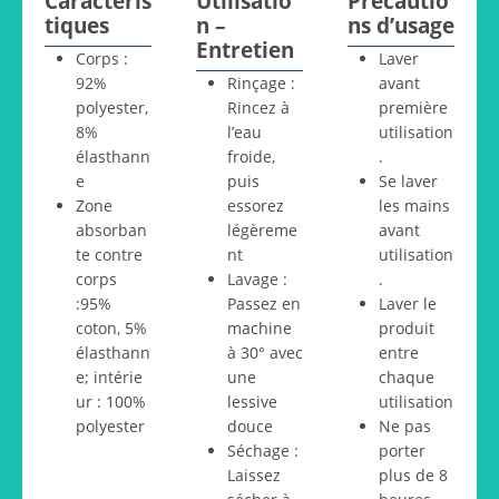
Caractéris
Utilisatio
Précautio
tiques
n –
ns d’usage
Entretien
Corps :
Laver
92%
Rinçage :
avant
polyester,
Rincez à
première
8%
l’eau
utilisation
élasthann
froide,
.
e
puis
Se laver
Zone
essorez
les mains
absorban
légèreme
avant
te contre
nt
utilisation
corps
Lavage :
.
:95%
Passez en
Laver le
coton, 5%
machine
produit
élasthann
à 30° avec
entre
e; intérie
une
chaque
ur : 100%
lessive
utilisation
polyester
douce
Ne pas
Séchage :
porter
Laissez
plus de 8