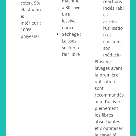
machine
réactions
coton, 5%
à 30° avec
indésirabl
élasthann
une
es,
e;
lessive
arrêter
intérieur :
douce
l’utilisatio
100%
Séchage :
n et
polyester
Laissez
consulter
sécher à
son
l’air libre
médecin
Plusieurs
lavages avant
la première
utilisation
sont
recommandés
afin d’activer
pleinement
les fibres
absorbantes
et d’optimiser
la capacité