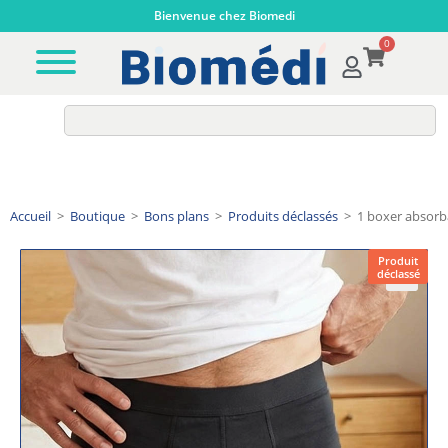
Bienvenue chez Biomedi
0
Accueil
>
Boutique
>
Bons plans
>
Produits déclassés
>
1 boxer absorb
Produit
déclassé