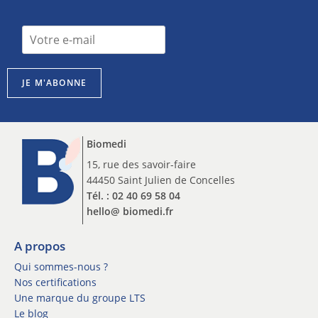
n
I
e
n
w
s
s
c
l
JE M'ABONNE
r
e
i
t
p
t
t
e
Biomedi
i
r
o
15, rue des savoir-faire
n
n
44450 Saint Julien de Concelles
e
n
w
Tél. : 02 40 69 58 04
e
s
hello@ biomedi.fr
w
l
s
e
l
A propos
t
e
t
Qui sommes-nous ?
t
e
Nos certifications
t
r
Une marque du groupe LTS
e
n
Le blog
r