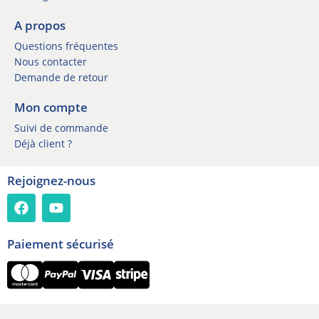
e
*
w
A propos
s
Questions fréquentes
l
e
Nous contacter
t
Demande de retour
t
e
Mon compte
r
Suivi de commande
Déjà client ?
Rejoignez-nous
Paiement sécurisé