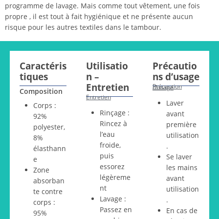
programme de lavage. Mais comme tout vêtement, une fois
propre , il est tout à fait hygiénique et ne présente aucun
risque pour les autres textiles dans le tambour.
Caractéris
Utilisatio
Précautio
tiques
n –
ns d’usage
Entretien
Précaution d’usage
Composition
Entretien
Laver
Corps :
Rinçage :
avant
92%
Rincez à
première
polyester,
l’eau
utilisation
8%
froide,
.
élasthann
puis
Se laver
e
essorez
les mains
Zone
légèreme
avant
absorban
nt
utilisation
te contre
Lavage :
.
corps :
Passez en
En cas de
95%