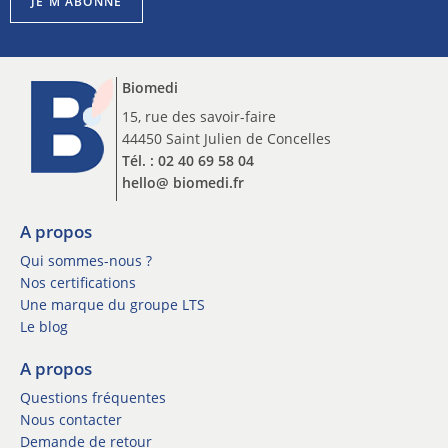
r
JE M'ABONNE
r
i
i
p
p
t
t
i
Biomedi
i
o
o
15, rue des savoir-faire
n
n
44450 Saint Julien de Concelles
*
n
*
Tél. : 02 40 69 58 04
e
hello@ biomedi.fr
w
s
l
A propos
e
Qui sommes-nous ?
t
Nos certifications
t
Une marque du groupe LTS
e
Le blog
r
*
A propos
Questions fréquentes
Nous contacter
Demande de retour