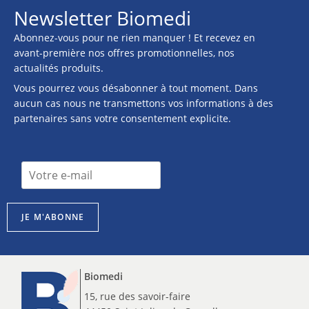
Newsletter Biomedi
Abonnez-vous pour ne rien manquer ! Et recevez en
avant-première nos offres promotionnelles, nos
actualités produits.
Vous pourrez vous désabonner à tout moment. Dans
aucun cas nous ne transmettons vos informations à des
partenaires sans votre consentement explicite.
n
I
e
n
w
s
s
c
l
JE M'ABONNE
r
e
i
t
p
t
t
e
Biomedi
i
r
o
15, rue des savoir-faire
I
n