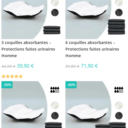
3 coquilles absorbantes –
6 coquilles absorbantes –
Protections fuites urinaires
Protections fuites urinaires
Homme
Homme
39,90
€
71,90
€
44,90
€
89,80
€
Note
5.00
-30%
-40%
sur 5