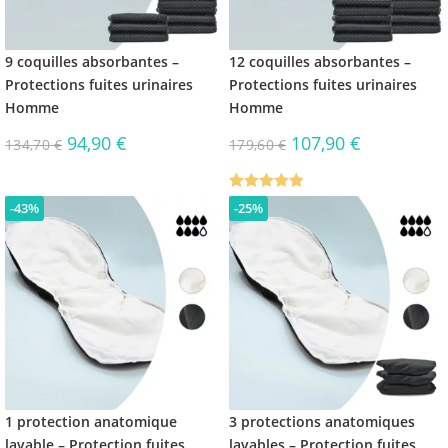
9 coquilles absorbantes –
12 coquilles absorbantes –
Protections fuites urinaires
Protections fuites urinaires
Homme
Homme
94,90
€
107,90
€
134,70
€
179,60
€
Note
5.00
-43%
-25%
sur 5
1 protection anatomique
3 protections anatomiques
lavable – Protection fuites
lavables – Protection fuites