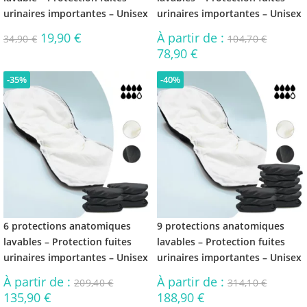
urinaires importantes – Unisex
urinaires importantes – Unisex
19,90
€
À partir de :
34,90
€
104,70
€
78,90
€
-35%
-40%
6 protections anatomiques
9 protections anatomiques
lavables – Protection fuites
lavables – Protection fuites
urinaires importantes – Unisex
urinaires importantes – Unisex
À partir de :
À partir de :
209,40
€
314,10
€
135,90
€
188,90
€