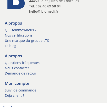
44450 Saint Julien de Concelles
n
n
s
Tél. : 02 40 69 58 04
e
c
hello@ biomedi.fr
w
r
s
i
l
A propos
p
e
t
Qui sommes-nous ?
t
i
Nos certifications
t
o
Une marque du groupe LTS
e
n
Le blog
r
I
*
n
A propos
s
Questions fréquentes
c
r
Nous contacter
i
Demande de retour
p
t
Mon compte
i
Suivi de commande
o
Déjà client ?
n