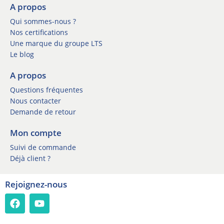
l
l
A propos
e
e
t
Qui sommes-nous ?
t
t
Nos certifications
t
e
Une marque du groupe LTS
e
r
Le blog
r
I
*
n
A propos
s
Questions fréquentes
c
r
Nous contacter
i
Demande de retour
p
t
Mon compte
i
Suivi de commande
o
Déjà client ?
n
Rejoignez-nous