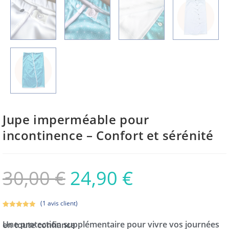
Jupe imperméable pour
incontinence – Confort et sérénité
30,00
€
24,90
€
(
1
avis client)
Noté
1
5.00
Une protection supplémentaire pour vivre vos journées en toute confiance
sur 5