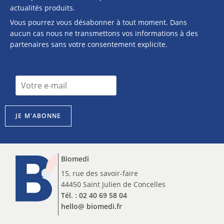
actualités produits.
Vous pourrez vous désabonner à tout moment. Dans
aucun cas nous ne transmettons vos informations à des
partenaires sans votre consentement explicite.
I
I
n
n
s
s
c
c
r
JE M'ABONNE
r
i
i
p
p
t
t
i
Biomedi
i
o
o
15, rue des savoir-faire
n
n
44450 Saint Julien de Concelles
n
n
e
Tél. : 02 40 69 58 04
e
w
hello@ biomedi.fr
w
s
s