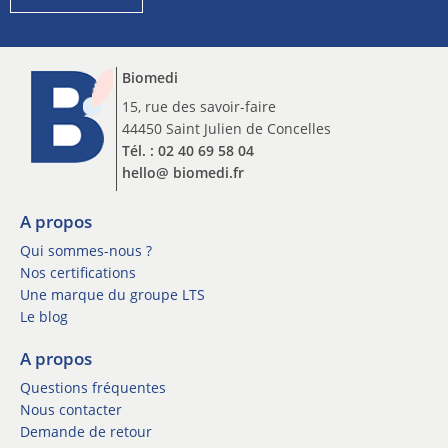
e
i
t
p
t
t
e
Biomedi
i
r
o
15, rue des savoir-faire
I
n
44450 Saint Julien de Concelles
n
n
s
Tél. : 02 40 69 58 04
e
c
hello@ biomedi.fr
w
r
s
i
l
A propos
p
e
t
Qui sommes-nous ?
t
i
Nos certifications
t
o
Une marque du groupe LTS
e
n
Le blog
r
n
*
e
A propos
w
Questions fréquentes
s
l
Nous contacter
e
Demande de retour