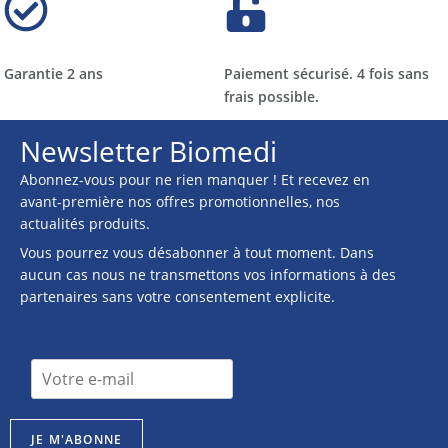
Garantie 2 ans
Paiement sécurisé. 4 fois sans
frais possible.
Newsletter Biomedi
Abonnez-vous pour ne rien manquer ! Et recevez en
avant-première nos offres promotionnelles, nos
actualités produits.
Vous pourrez vous désabonner à tout moment. Dans
aucun cas nous ne transmettons vos informations à des
partenaires sans votre consentement explicite.
n
I
e
n
w
s
s
c
l
JE M'ABONNE
r